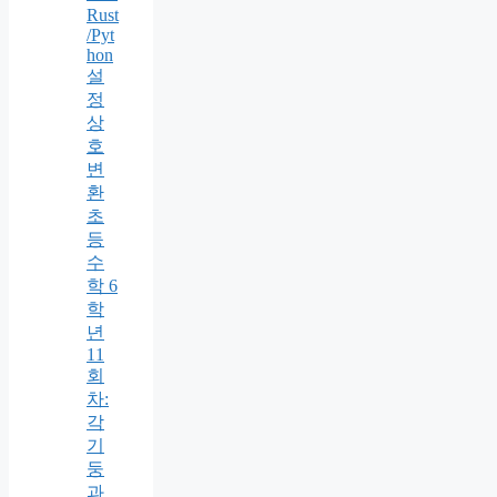
Rust
/Pyt
hon
설
정
상
호
변
환
초
등
수
학 6
학
년
11
회
차:
각
기
둥
과