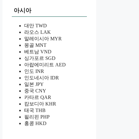
아시아
대만 TWD
라오스 LAK
말레이시아 MYR
몽골 MNT
베트남 VND
싱가포르 SGD
아랍에미리트 AED
인도 INR
인도네시아 IDR
일본 JPY
중국 CNY
카타르 QAR
캄보디아 KHR
태국 THB
필리핀 PHP
홍콩 HKD