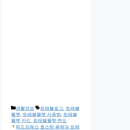
카
태
생활정보
트래블로그
,
트래블
테
그
월렛
,
트래블월렛 사용법
,
트래블
고
월렛 카드
,
트래블월렛 한도
리
워드프레스 호스팅 용량과 트래