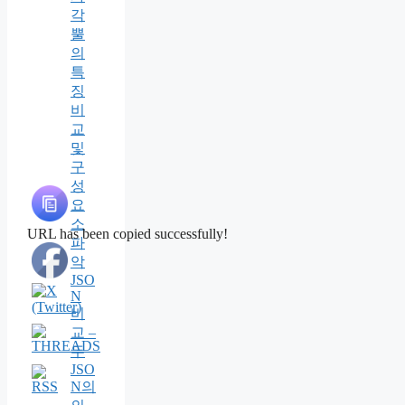
각
뿔
의
특
징
비
교
및
구
성
요
소
URL has been copied successfully!
파
악
JSO
N
비
교 –
두
JSO
N의