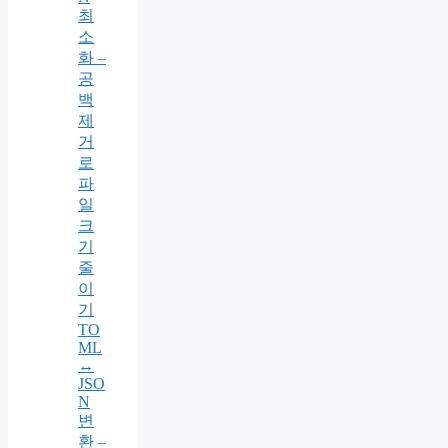
최
소
화 –
공
백
제
거
로
파
일
크
기
줄
이
기
TO
ML
↔
JSO
N
변
환 –