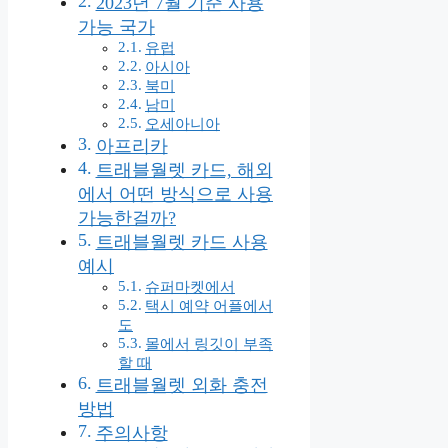
2023년 7월 기준 사용
가능 국가
유럽
아시아
북미
남미
오세아니아
아프리카
트래블월렛 카드, 해외
에서 어떤 방식으로 사용
가능한걸까?
트래블월렛 카드 사용
예시
슈퍼마켓에서
택시 예약 어플에서
도
몰에서 링깃이 부족
할 때
트래블월렛 외화 충전
방법
주의사항