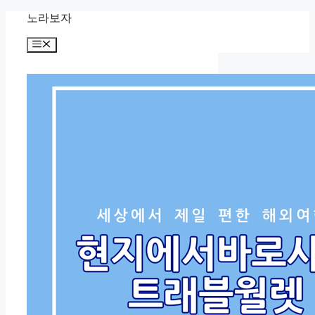
컨
노라보자
텐
메
츠
뉴
로
건
너
뛰
기