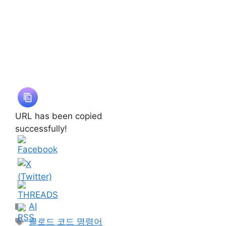
URL has been copied
successfully!
카
AI
테
태
클로드 코드 명령어