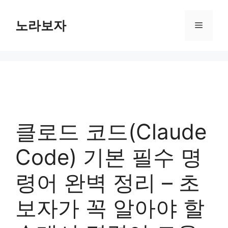
컨
텐
노라보자
메
츠
로
뉴
건
너
뛰
기
클로드 코드(Claude
Code) 기본 필수 명
령어 완벽 정리 – 초
보자가 꼭 알아야 할