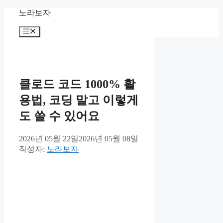
컨
노라보자
텐
메
츠
뉴
로
건
너
뛰
클로드 코드 1000% 활
기
용법, 코딩 말고 이렇게
도 쓸 수 있어요
2026년 05월 22일
2026년 05월 08일
작성자:
노라보자