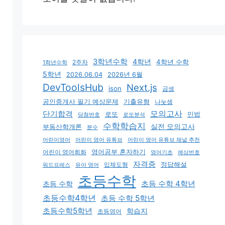
3학년수학
4학년
4학년 수학
2주차
1학년수학
5학년
2026.06.04
2026년 6월
DevToolsHub
Next.js
json
곱셈
기출유형
공인중개사 필기 예상문제
나눗셈
모의고사
단기합격
로또
민법
당첨번호
로또분석
수학학습지
실전 모의고사
부동산학개론
분수
어린이영어
어린이 영어 유튜브
어린이 영어 유튜브 채널 추천
어린이 영어회화
영어공부 혼자하기
영어기초
예상번호
자격증
입체도형
정답해설
유아 영어
워드프레스
초등수학
초등 수학 4학년
초등 수학
초등수학4학년
초등 수학 5학년
초등수학5학년
학습지
초등영어