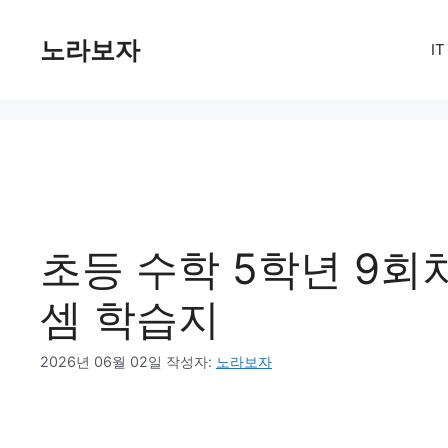
컨
텐
노라보자
I
츠
로
건
너
뛰
기
초등 수학 5학년 9회
셈 학습지
2026년 06월 02일
작성자:
노라보자