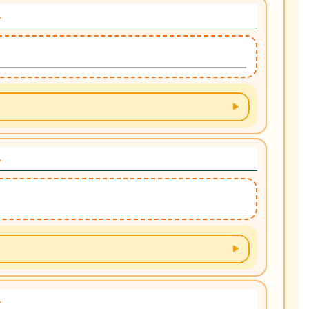
.
.
.