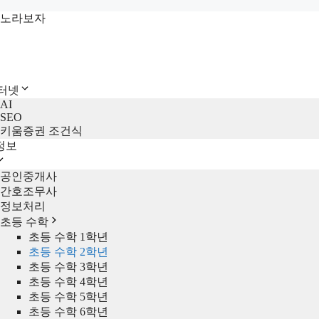
컨
노라보자
텐
츠
로
건
인터넷
너
AI
뛰
SEO
기
키움증권 조건식
정보
공인중개사
간호조무사
정보처리
초등 수학
초등 수학 1학년
초등 수학 2학년
초등 수학 3학년
초등 수학 4학년
초등 수학 5학년
초등 수학 6학년