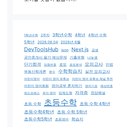
3학년수학
4학년
4학년 수학
2주차
1학년수학
5학년
2026.06.04
2026년 6월
DevToolsHub
Next.js
json
곱셈
기출유형
공인중개사 필기 예상문제
나눗셈
모의고사
단기합격
로또
민법
당첨번호
로또분석
수학학습지
실전 모의고사
부동산학개론
분수
어린이영어
어린이 영어 유튜브
어린이 영어 유튜브 채널 추천
어린이 영어회화
영어공부 혼자하기
영어기초
예상번호
자격증
입체도형
정답해설
유아 영어
워드프레스
초등수학
초등 수학 4학년
초등 수학
초등수학4학년
초등 수학 5학년
초등수학5학년
학습지
초등영어