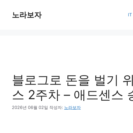
컨
텐
노라보자
I
츠
로
건
너
뛰
기
블로그로 돈을 벌기 
스 2주차 – 애드센스
2026년 06월 02일
작성자:
노라보자