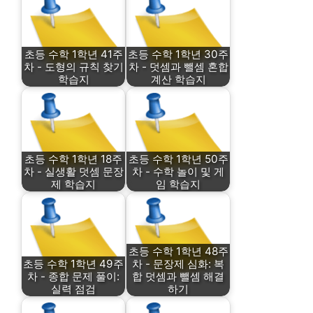
초등 수학 1학년 41주
초등 수학 1학년 30주
차 - 도형의 규칙 찾기
차 - 덧셈과 뺄셈 혼합
학습지
계산 학습지
초등 수학 1학년 18주
초등 수학 1학년 50주
차 - 실생활 덧셈 문장
차 - 수학 놀이 및 게
제 학습지
임 학습지
초등 수학 1학년 48주
초등 수학 1학년 49주
차 - 문장제 심화: 복
차 - 종합 문제 풀이:
합 덧셈과 뺄셈 해결
실력 점검
하기