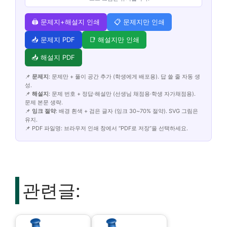
🖨️ 문제지+해설지 인쇄
📋 문제지만 인쇄
📥 문제지 PDF
📑 해설지만 인쇄
📥 해설지 PDF
📌
문제지
: 문제만 + 풀이 공간 추가 (학생에게 배포용). 답 쓸 줄 자동 생
성.
📌
해설지
: 문제 번호 + 정답·해설만 (선생님 채점용·학생 자가채점용).
문제 본문 생략.
📌
잉크 절약
: 배경 흰색 + 검은 글자 (잉크 30~70% 절약). SVG 그림은
유지.
📌 PDF 파일명: 브라우저 인쇄 창에서 “PDF로 저장”을 선택하세요.
관련글: