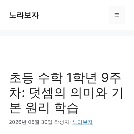
컨
텐
노라보자
메
츠
로
뉴
건
너
뛰
기
초등 수학 1학년 9주
차: 덧셈의 의미와 기
본 원리 학습
2026년 05월 30일
작성자:
노라보자