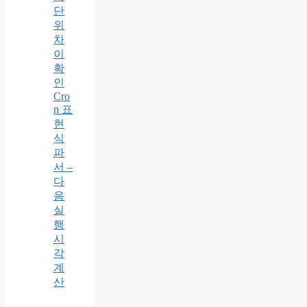
단
위
차
이
확
인
Cro
n 표
현
식
파
서 –
다
음
실
행
시
각
계
산