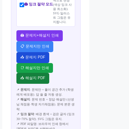
색으로 변경
🖨️ 잉크 절약 모드
(색상 잉크 사
용 최소화).
SVG 일러스
트 그림은 유
지됩니다.
🖨️ 문제지+해설지 인쇄
📋 문제지만 인쇄
📥 문제지 PDF
📑 해설지만 인쇄
📥 해설지 PDF
📌
문제지
: 문제만 + 풀이 공간 추가 (학생
에게 배포용). 답 쓸 줄 자동 생성.
📌
해설지
: 문제 번호 + 정답·해설만 (선생
님 채점용·학생 자가채점용). 문제 본문 생
략.
📌
잉크 절약
: 배경 흰색 + 검은 글자 (잉크
30~70% 절약). SVG 그림은 유지.
📌 PDF 파일명: 브라우저 인쇄 창에서
“PDF로 저장”을 선택하세요.