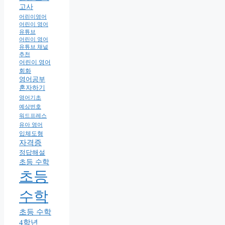
고사
어린이영어
어린이 영어
유튜브
어린이 영어
유튜브 채널
추천
어린이 영어
회화
영어공부
혼자하기
영어기초
예상번호
워드프레스
유아 영어
입체도형
자격증
정답해설
초등 수학
초등
수학
초등 수학
4학년