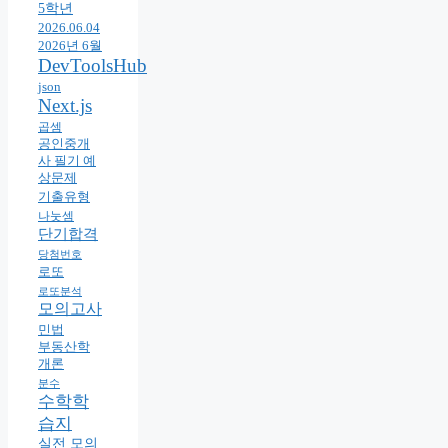
5학년
2026.06.04
2026년 6월
DevToolsHub
json
Next.js
곱셈
공인중개
사 필기 예
상문제
기출유형
나눗셈
단기합격
당첨번호
로또
로또분석
모의고사
민법
부동산학
개론
분수
수학학
습지
실전 모의