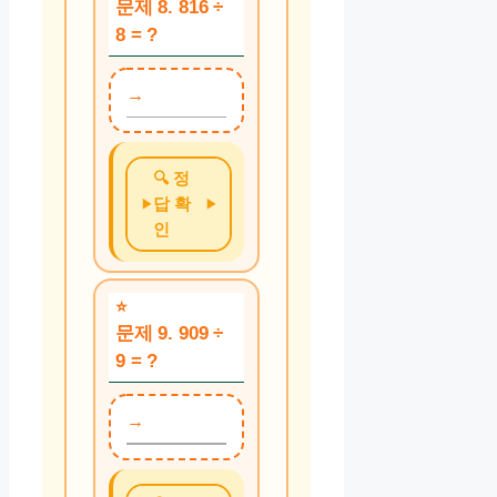
문제 8. 816 ÷
8 = ?
🔍 정
답 확
인
문제 9. 909 ÷
9 = ?