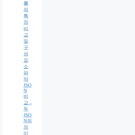
뿔
의
특
징
비
교
및
구
성
요
소
파
악
JSO
N
비
교 –
두
JSO
N의
의
미