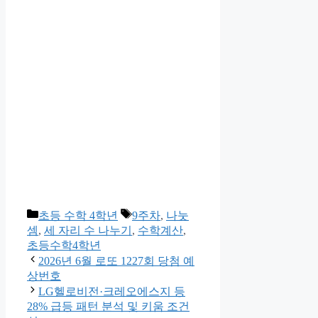
카
태
초등 수학 4학년
9주차
,
나눗
테
그
셈
,
세 자리 수 나누기
,
수학계산
,
고
초등수학4학년
리
2026년 6월 로또 1227회 당첨 예
상번호
LG헬로비전·크레오에스지 등
28% 급등 패턴 분석 및 키움 조건