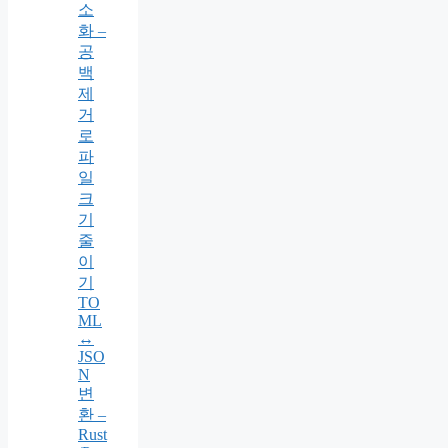
소
화 –
공
백
제
거
로
파
일
크
기
줄
이
기
TO
ML
↔
JSO
N
변
환 –
Rust