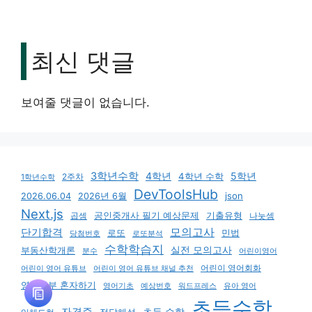
최신 댓글
보여줄 댓글이 없습니다.
3학년수학
4학년
5학년
4학년 수학
2주차
1학년수학
DevToolsHub
json
2026.06.04
2026년 6월
Next.js
기출유형
곱셈
공인중개사 필기 예상문제
나눗셈
모의고사
단기합격
로또
민법
당첨번호
로또분석
수학학습지
실전 모의고사
부동산학개론
분수
어린이영어
어린이 영어회화
어린이 영어 유튜브
어린이 영어 유튜브 채널 추천
영어공부 혼자하기
영어기초
예상번호
유아 영어
워드프레스
초등수학
자격증
초등 수학