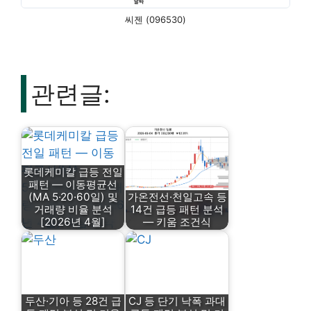
씨젠 (096530)
관련글:
롯데케미칼 급등 전일
패턴 — 이동평균선
(MA 5·20·60일) 및
가온전선·천일고속 등
거래량 비율 분석
14건 급등 패턴 분석
[2026년 4월]
— 키움 조건식
두산·기아 등 28건 급
CJ 등 단기 낙폭 과대