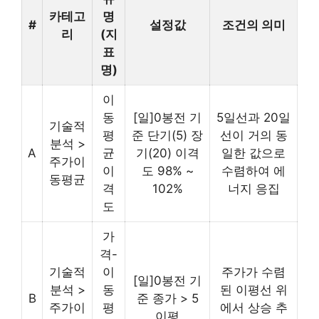
카테고
명
#
설정값
조건의 의미
리
(지
표
명)
이
동
[일]0봉전 기
5일선과 20일
기술적
평
준 단기(5) 장
선이 거의 동
분석 >
A
균
기(20) 이격
일한 값으로
주가이
이
도 98% ~
수렴하여 에
동평균
격
102%
너지 응집
도
가
격-
기술적
이
주가가 수렴
[일]0봉전 기
분석 >
동
된 이평선 위
B
준 종가 > 5
주가이
평
에서 상승 추
이평