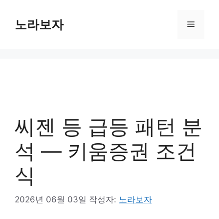
컨
텐
노라보자
메
츠
로
뉴
건
너
뛰
기
씨젠 등 급등 패턴 분
석 — 키움증권 조건
식
2026년 06월 03일
작성자:
노라보자