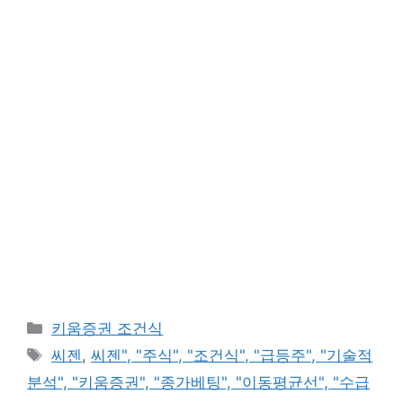
카
키움증권 조건식
테
태
씨젠
,
씨젠", "주식", "조건식", "급등주", "기술적
고
그
분석", "키움증권", "종가베팅", "이동평균선", "수급
리