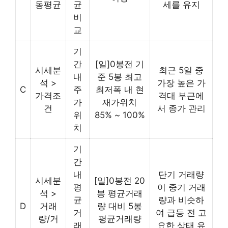
동평균
균
세를 유지
비
교
기
간
[일]0봉전 기
시세분
최근 5일 중
내
준 5봉 최고
석 >
가장 높은 가
C
주
최저폭 내 현
가격조
격대 부근에
가
재가위치
건
서 종가 관리
위
85% ~ 100%
치
기
간
내
단기 거래량
시세분
[일]0봉전 20
평
이 중기 거래
석 >
봉 평균거래
균
량과 비슷하
D
거래
량 대비 5봉
거
여 급등 전 고
량/거
평균거래량
래
요한 상태 유