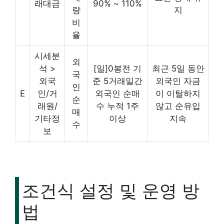
래대금
90% ~ 110%
량
지
비
율
시세분
외
석 >
[일]0봉전 기
최근 5일 동안
국
외국
준 5거래일간
외국인 자금
인
E
인/거
외국인 순매
이 이탈하지
순
래원/
수 누적 1주
않고 순유입
매
기타정
이상
지속
수
보
조건식 설정 및 운영 방
법