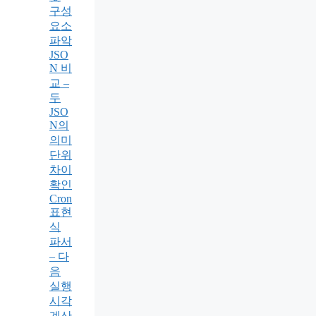
구성
요소
파악
JSO
N 비
교 –
두
JSO
N의
의미
단위
차이
확인
Cron
표현
식
파서
– 다
음
실행
시각
계산