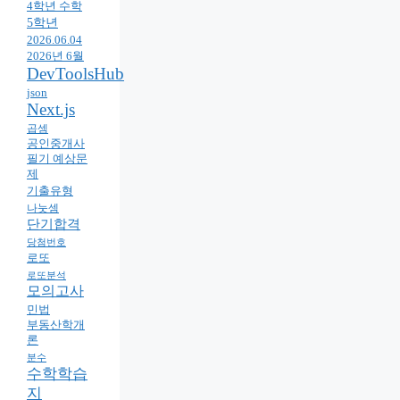
4학년 수학
5학년
2026.06.04
2026년 6월
DevToolsHub
json
Next.js
곱셈
공인중개사
필기 예상문
제
기출유형
나눗셈
단기합격
당첨번호
로또
로또분석
모의고사
민법
부동산학개
론
분수
수학학습
지