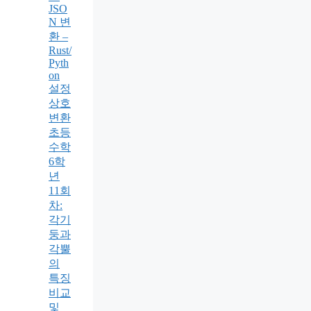
JSO
N 변
환 –
Rust/
Pyth
on
설정
상호
변환
초등
수학
6학
년
11회
차:
각기
둥과
각뿔
의
특징
비교
및