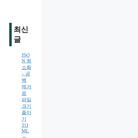
최신
글
JSO
N 최
소화
– 공
백
제거
로
파일
크기
줄이
기
TO
ML
↔