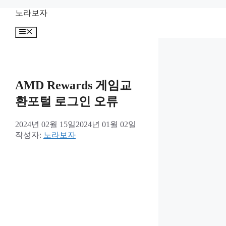
컨
노라보자
텐
메
츠
뉴
로
건
너
뛰
AMD Rewards 게임교
기
환포털 로그인 오류
2024년 02월 15일
2024년 01월 02일
작성자:
노라보자