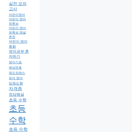
실전 모의
고사
어린이영어
어린이 영어
유튜브
어린이 영어
유튜브 채널
추천
어린이 영어
회화
영어공부 혼
자하기
영어기초
예상번호
워드프레스
유아 영어
입체도형
자격증
정답해설
초등 수학
초등
수학
초등 수학