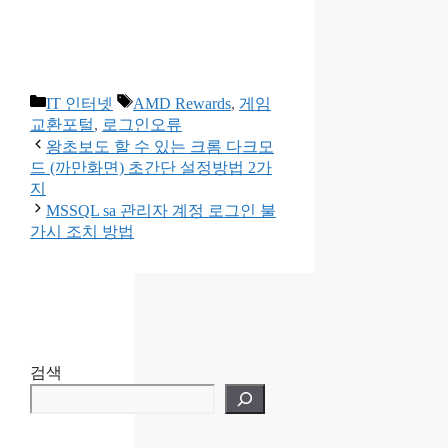
카
태
IT 인터넷
AMD Rewards
,
게임
테
그
교환포털
,
로그인오류
고
왕초보도 할 수 있는 크롬 다크모
리
드 (까만화면) 초간단 설정방법 2가
지
MSSQL sa 관리자 계정 로그인 불
가시 조치 방법
검색