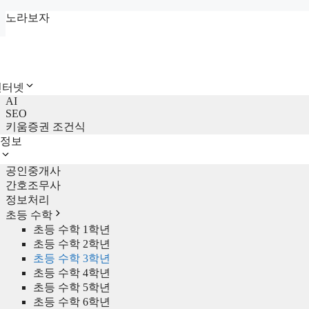
컨
노라보자
텐
츠
로
건
 인터넷
너
AI
뛰
SEO
기
키움증권 조건식
정보
공인중개사
간호조무사
정보처리
초등 수학
초등 수학 1학년
초등 수학 2학년
초등 수학 3학년
초등 수학 4학년
초등 수학 5학년
초등 수학 6학년